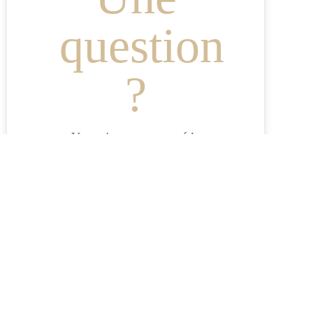
question
?
Vous n'avez pas trouvé la
réponse à votre question,
consultez notre page F.A.Q
F.A.Q